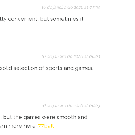
16 de janeiro de 2026 at 05:34
tty convenient, but sometimes it
16 de janeiro de 2026 at 06:03
solid selection of sports and games.
16 de janeiro de 2026 at 06:03
yet!), but the games were smooth and
earn more here:
77ball