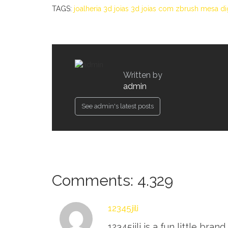
TAGS:
joalheria 3d
joias 3d
joias com zbrush
mesa dig
Written by
admin
See admin's latest posts
Comments: 4.329
12345jili
12345jili is a fun little br