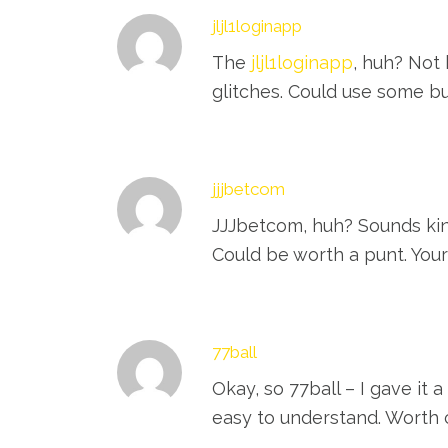
jljl1loginapp
The
jljl1loginapp
, huh? Not
glitches. Could use some bu
jjjbetcom
JJJbetcom, huh? Sounds kin
Could be worth a punt. You
77ball
Okay, so 77ball – I gave it 
easy to understand. Worth 