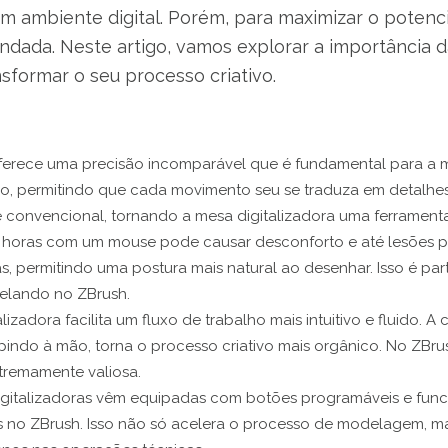
um ambiente digital. Porém, para maximizar o potenci
ndada. Neste artigo, vamos explorar a importância 
sformar o seu processo criativo.
oferece uma precisão incomparável que é fundamental para a 
ão, permitindo que cada movimento seu se traduza em detalhes 
e convencional, tornando a mesa digitalizadora uma ferramenta
 horas com um mouse pode causar desconforto e até lesões por 
 permitindo uma postura mais natural ao desenhar. Isso é part
elando no ZBrush.
lizadora facilita um fluxo de trabalho mais intuitivo e fluido.
lpindo à mão, torna o processo criativo mais orgânico. No ZB
xtremamente valiosa.
igitalizadoras vêm equipadas com botões programáveis e fun
as no ZBrush. Isso não só acelera o processo de modelagem, m