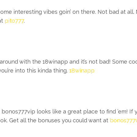
 some interesting vibes goin’ on there. Not bad at al
at
pito777
.
around with the 18winapp and it’s not bad! Some coo
ou’re into this kinda thing.
18winapp
onos777vip looks like a great place to find ’em! If 
ook. Get all the bonuses you could want at
bonos777