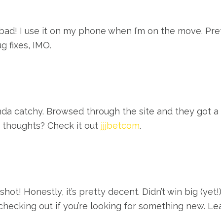
 bad! I use it on my phone when I’m on the move. Pre
g fixes, IMO.
da catchy. Browsed through the site and they got a 
r thoughts? Check it out
jjjbetcom
.
a shot! Honestly, it’s pretty decent. Didn’t win big (
checking out if you’re looking for something new. L