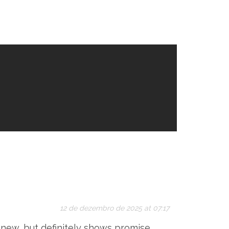
12 de dezembro de 2025 at 07:17
y new, but definitely shows promise.