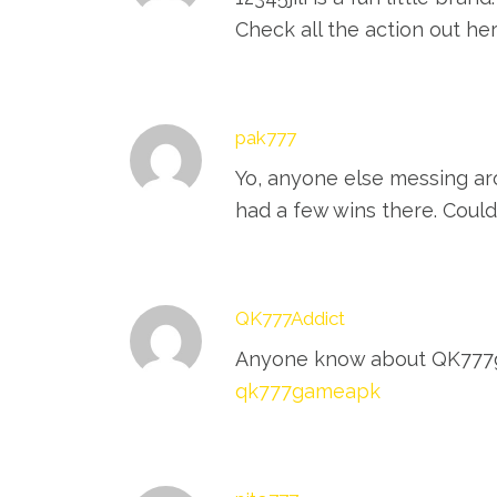
Check all the action out he
pak777
Yo, anyone else messing aro
had a few wins there. Coul
QK777Addict
Anyone know about QK777gam
qk777gameapk