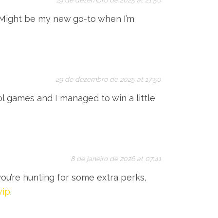
19 de dezembro de 2025 at 21:50
l. Might be my new go-to when I’m
29 de dezembro de 2025 at 17:50
l games and I managed to win a little
8 de janeiro de 2026 at 07:41
you’re hunting for some extra perks,
vip
.