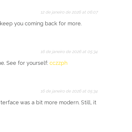
12 de janeiro de 2026 at 06:07
 keep you coming back for more.
16 de janeiro de 2026 at 05:34
e. See for yourself:
cczzph
16 de janeiro de 2026 at 05:34
nterface was a bit more modern. Still, it