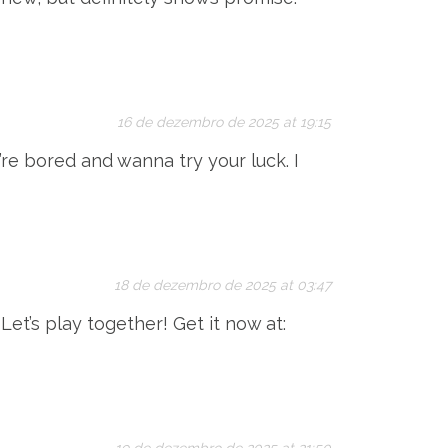
16 de dezembro de 2025 at 19:15
re bored and wanna try your luck. I
18 de dezembro de 2025 at 03:47
t’s play together! Get it now at: