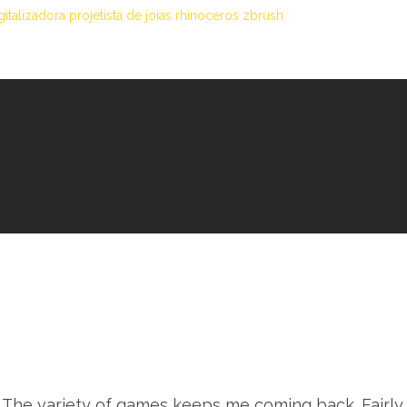
italizadora
projetista de joias
rhinoceros
zbrush
and. The variety of games keeps me coming back. Fairl