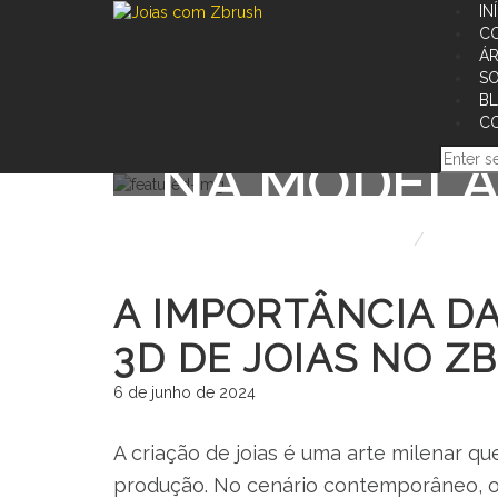
IN
C
ÁR
SO
A IMPORTÂN
B
C
NA MODELA
Home
joalheria
A IMPORTÂNCIA D
3D DE JOIAS NO Z
6 de junho de 2024
A criação de joias é uma arte milenar q
produção. No cenário contemporâneo, o