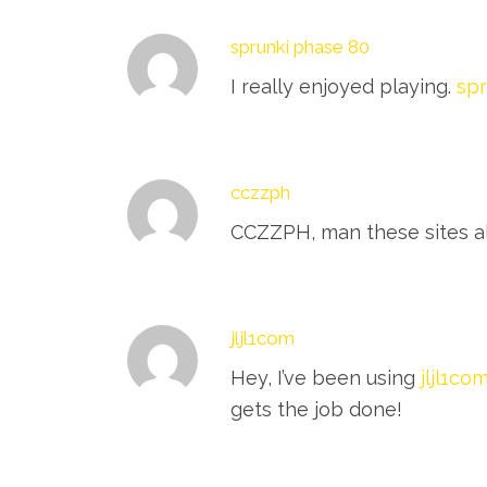
sprunki phase 80
I really enjoyed playing.
spr
cczzph
CCZZPH, man these sites all
jljl1com
Hey, I’ve been using
jljl1co
gets the job done!