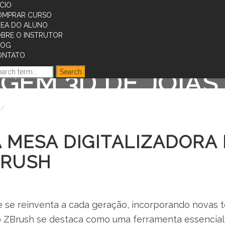
ÍCIO
OMPRAR CURSO
EA DO ALUNO
BRE O INSTRUTOR
CIA DA MESA DIG
LOG
ONTATO
GEM 3D DE JOIAS
A Importância da Mesa Digitalizadora na Modelagem 3D d
A MESA DIGITALIZADOR
BRUSH
ue se reinventa a cada geração, incorporando novas 
 ZBrush se destaca como uma ferramenta essencial 