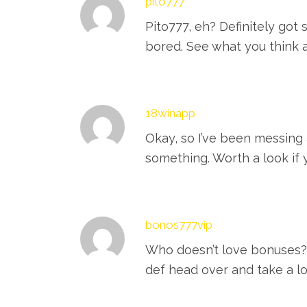
pito777
Pito777, eh? Definitely got
bored. See what you think 
18winapp
Okay, so I’ve been messing 
something. Worth a look if y
bonos777vip
Who doesn’t love bonuses? b
def head over and take a l