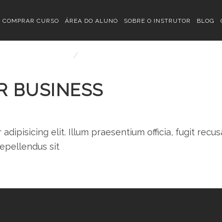
TE FOR YOUR BU
COMPRAR CURSO
ÁREA DO ALUNO
SOBRE O INSTRUTOR
BLOG
Home
Website for your business
R BUSINESS
ipisicing elit. Illum praesentium officia, fugit recusa
epellendus sit