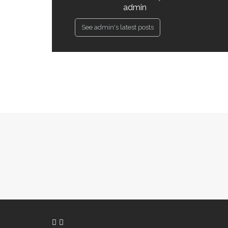
admin
See admin's latest posts