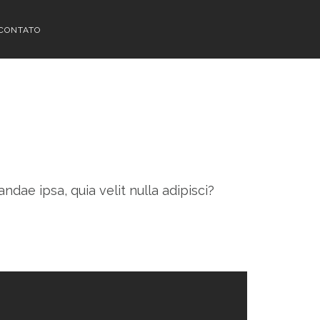
SINESS
CONTATO
ndae ipsa, quia velit nulla adipisci?